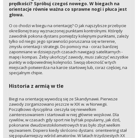
prędkości? Spróbuj czegoś nowego. W biegach na
orientacje równie ważna co sprawne nogi i płuca jest
głowa.
O co chodzi w biegu na orientację? O jak najszybsze przebycie
określonej trasy wyznaczonej punktami kontrolnymi. Którędy
zawodnik pokona dystans pomiędzy kolejnymi punktami, zależy
tylko od niego: jego sprawności poruszania się w terenie,
zmysłu orientacji i strategii. Do pomocy ma - coraz bardziej
zapomniane w dzisiejszych czasach nawigacji satelitarnych -
mapę i kompas. Żeby ukończyć zawody, musi zaliczyć wszystkie
punkty w odpowiedniej kolejności. Swoją obecność w tych
miejscach potwierdza na karcie startowej lub, coraz częściej, na
specjalnym chipie.
Historia z armią w tle
Biegi na orientację wywodzą się ze Skandynawii. Pierwsze
zawody zorganizowano jeszcze w XIX w. w Norwegii.
Początkowo dyscyplina cieszyła się niewielkim
zainteresowaniem i startowali w niej głównie wojskowi. Dla
cywilów, w czasach gdy sport nie był tak popularny, jak dziś,
pokonanie dwudziestokilometrowych tras było zbyt wielkim
wyzwaniem. Dopiero kiedy skrócono dystans orienteering stał
się popularniejszy wśród amatorów. W latach trzydziestych XX