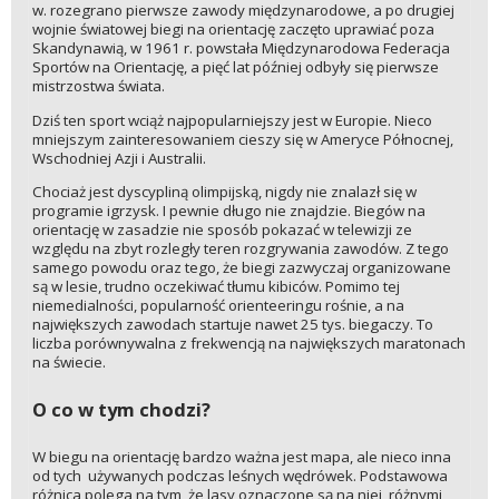
w. rozegrano pierwsze zawody międzynarodowe, a po drugiej
wojnie światowej biegi na orientację zaczęto uprawiać poza
Skandynawią, w 1961 r. powstała Międzynarodowa Federacja
Sportów na Orientację, a pięć lat później odbyły się pierwsze
mistrzostwa świata.
Dziś ten sport wciąż najpopularniejszy jest w Europie. Nieco
mniejszym zainteresowaniem cieszy się w Ameryce Północnej,
Wschodniej Azji i Australii.
Chociaż jest dyscypliną olimpijską, nigdy nie znalazł się w
programie igrzysk. I pewnie długo nie znajdzie. Biegów na
orientację w zasadzie nie sposób pokazać w telewizji ze
względu na zbyt rozległy teren rozgrywania zawodów. Z tego
samego powodu oraz tego, że biegi zazwyczaj organizowane
są w lesie, trudno oczekiwać tłumu kibiców. Pomimo tej
niemedialności, popularność orienteeringu rośnie, a na
największych zawodach startuje nawet 25 tys. biegaczy. To
liczba porównywalna z frekwencją na największych maratonach
na świecie.
O co w tym chodzi?
W biegu na orientację bardzo ważna jest mapa, ale nieco inna
od tych używanych podczas leśnych wędrówek. Podstawowa
różnica polega na tym, że lasy oznaczone są na niej różnymi