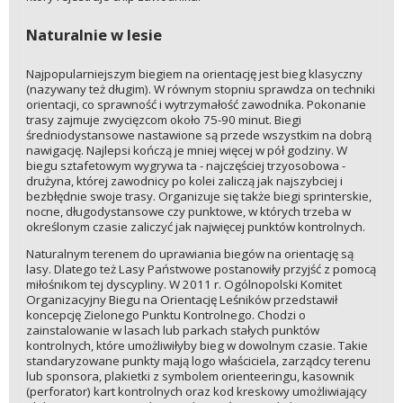
Naturalnie w lesie
Najpopularniejszym biegiem na orientację jest bieg klasyczny
(nazywany też długim). W równym stopniu sprawdza on techniki
orientacji, co sprawność i wytrzymałość zawodnika. Pokonanie
trasy zajmuje zwycięzcom około 75-90 minut. Biegi
średniodystansowe nastawione są przede wszystkim na dobrą
nawigację. Najlepsi kończą je mniej więcej w pół godziny. W
biegu sztafetowym wygrywa ta - najczęściej trzyosobowa -
drużyna, której zawodnicy po kolei zaliczą jak najszybciej i
bezbłędnie swoje trasy. Organizuje się także biegi sprinterskie,
nocne, długodystansowe czy punktowe, w których trzeba w
określonym czasie zaliczyć jak najwięcej punktów kontrolnych.
Naturalnym terenem do uprawiania biegów na orientację są
lasy. Dlatego też Lasy Państwowe postanowiły przyjść z pomocą
miłośnikom tej dyscypliny. W 2011 r. Ogólnopolski Komitet
Organizacyjny Biegu na Orientację Leśników przedstawił
koncepcję Zielonego Punktu Kontrolnego. Chodzi o
zainstalowanie w lasach lub parkach stałych punktów
kontrolnych, które umożliwiłyby bieg w dowolnym czasie. Takie
standaryzowane punkty mają logo właściciela, zarządcy terenu
lub sponsora, plakietki z symbolem orienteeringu, kasownik
(perforator) kart kontrolnych oraz kod kreskowy umożliwiający