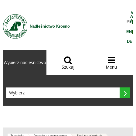
Przejdź do treści
A
A
A
PL
Nadleśnictwo Krosno
EN
DE


Wybierz nadleśnictwo
Szukaj
Menu

Turystyka
Pomysły na wypoczynek
Biegi na orientację