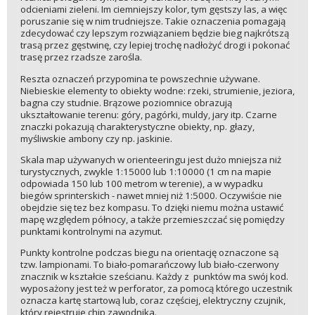
odcieniami zieleni. Im ciemniejszy kolor, tym gęstszy las, a więc
poruszanie się w nim trudniejsze. Takie oznaczenia pomagają
zdecydować czy lepszym rozwiązaniem będzie bieg najkrótszą
trasą przez gęstwinę, czy lepiej trochę nadłożyć drogi i pokonać
trasę przez rzadsze zarośla.
Reszta oznaczeń przypomina te powszechnie używane.
Niebieskie elementy to obiekty wodne: rzeki, strumienie, jeziora,
bagna czy studnie. Brązowe poziomnice obrazują
ukształtowanie terenu: góry, pagórki, muldy, jary itp. Czarne
znaczki pokazują charakterystyczne obiekty, np. głazy,
myśliwskie ambony czy np. jaskinie.
Skala map używanych w orienteeringu jest dużo mniejsza niż
turystycznych, zwykle 1:15000 lub 1:10000 (1 cm na mapie
odpowiada 150 lub 100 metrom w terenie), a w wypadku
biegów sprinterskich - nawet mniej niż 1:5000. Oczywiście nie
obejdzie się tez bez kompasu. To dzięki niemu można ustawić
mapę względem północy, a także przemieszczać się pomiędzy
punktami kontrolnymi na azymut.
Punkty kontrolne podczas biegu na orientację oznaczone są
tzw. lampionami. To biało-pomarańczowy lub biało-czerwony
znacznik w kształcie sześcianu. Każdy z punktów ma swój kod.
wyposażony jest też w perforator, za pomocą którego uczestnik
oznacza kartę startową lub, coraz częściej, elektryczny czujnik,
który rejestruje chip zawodnika.