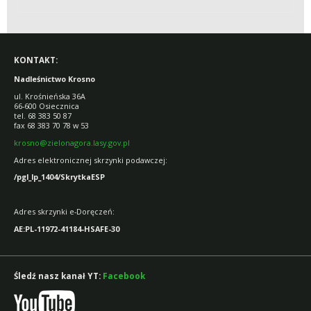
KONTAKT:
Nadleśnictwo Krosno
ul. Krośnieńska 36A
66-600 Osiecznica
tel. 68 383 50 87
fax 68 383 70 78 w 53
krosno@zielonagora.lasy.gov.pl
Adres elektronicznej skrzynki podawczej:
/pgl_lp_1404/SkrytkaESP
Adres skrzynki e-Doręczeń:
AE:PL-11972-41184-HSAFE-30
Śledź nasz kanał YT:
Facebook