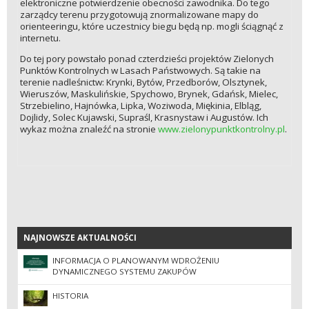
elektroniczne potwierdzenie obecności zawodnika. Do tego
zarządcy terenu przygotowują znormalizowane mapy do
orienteeringu, które uczestnicy biegu będą np. mogli ściągnąć z
internetu.
Do tej pory powstało ponad czterdzieści projektów Zielonych
Punktów Kontrolnych w Lasach Państwowych. Są takie na
terenie nadleśnictw: Krynki, Bytów, Przedborów, Olsztynek,
Wieruszów, Maskulińskie, Spychowo, Brynek, Gdańsk, Mielec,
Strzebielino, Hajnówka, Lipka, Woziwoda, Miękinia, Elbląg,
Dojlidy, Solec Kujawski, Supraśl, Krasnystaw i Augustów. Ich
wykaz można znaleźć na stronie
www.zielonypunktkontrolny.pl
.
NAJNOWSZE AKTUALNOŚCI
NAJNOWSZE AKTUALNOŚCI
INFORMACJA O PLANOWANYM WDROŻENIU
DYNAMICZNEGO SYSTEMU ZAKUPÓW
HISTORIA