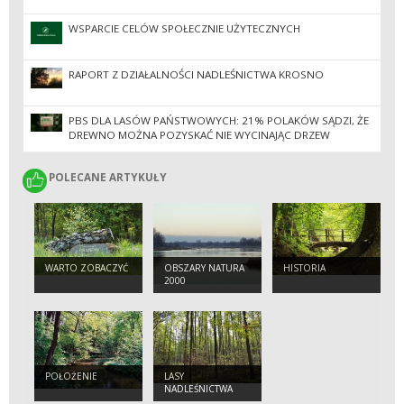
WSPARCIE CELÓW SPOŁECZNIE UŻYTECZNYCH
RAPORT Z DZIAŁALNOŚCI NADLEŚNICTWA KROSNO
PBS DLA LASÓW PAŃSTWOWYCH: 21% POLAKÓW SĄDZI, ŻE
DREWNO MOŻNA POZYSKAĆ NIE WYCINAJĄC DRZEW
POLECANE ARTYKUŁY
POLECANE ARTYKUŁY
WARTO ZOBACZYĆ
OBSZARY NATURA
HISTORIA
2000
POŁOŻENIE
LASY
NADLEŚNICTWA