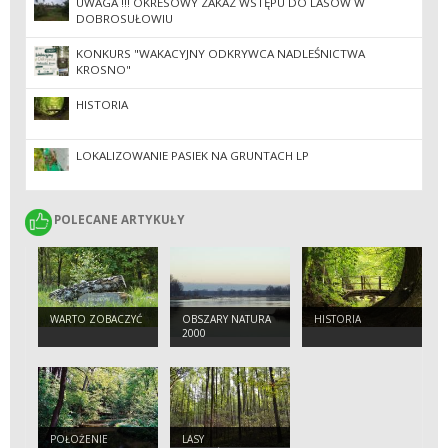
UWAGA !!! OKRESOWY ZAKAZ WSTĘPU DO LASÓW W
DOBROSUŁOWIU
KONKURS "WAKACYJNY ODKRYWCA NADLEŚNICTWA
KROSNO"
HISTORIA
LOKALIZOWANIE PASIEK NA GRUNTACH LP
POLECANE ARTYKUŁY
POLECANE ARTYKUŁY
WARTO ZOBACZYĆ
OBSZARY NATURA
HISTORIA
2000
POŁOŻENIE
LASY