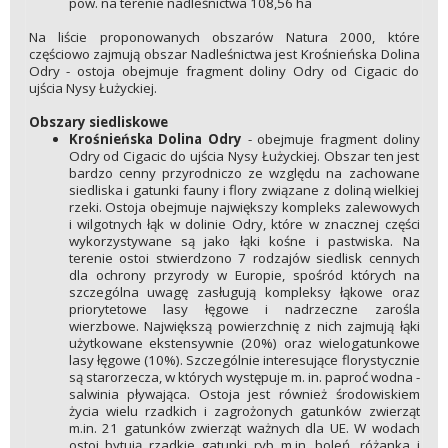
pow. na terenie nadleśnictwa 108,56 ha
Na liście proponowanych obszarów Natura 2000, które
częściowo zajmują obszar Nadleśnictwa jest Krośnieńska Dolina
Odry - ostoja obejmuje fragment doliny Odry od Cigacic do
ujścia Nysy Łużyckiej.
Obszary siedliskowe
Krośnieńska Dolina Odry
- obejmuje fragment doliny
Odry od Cigacic do ujścia Nysy Łużyckiej. Obszar ten jest
bardzo cenny przyrodniczo ze względu na zachowane
siedliska i gatunki fauny i flory związane z doliną wielkiej
rzeki. Ostoja obejmuje największy kompleks zalewowych
i wilgotnych łąk w dolinie Odry, które w znacznej części
wykorzystywane są jako łąki kośne i pastwiska. Na
terenie ostoi stwierdzono 7 rodzajów siedlisk cennych
dla ochrony przyrody w Europie, spośród których na
szczególna uwagę zasługują kompleksy łąkowe oraz
priorytetowe lasy łęgowe i nadrzeczne zarośla
wierzbowe. Największą powierzchnię z nich zajmują łąki
użytkowane ekstensywnie (20%) oraz wielogatunkowe
lasy łęgowe (10%). Szczególnie interesujące florystycznie
są starorzecza, w których występuje m. in. paproć wodna -
salwinia pływająca. Ostoja jest również środowiskiem
życia wielu rzadkich i zagrożonych gatunków zwierząt
m.in. 21 gatunków zwierząt ważnych dla UE. W wodach
ostoi bytują rzadkie gatunki ryb m.in. boleń, różanka i