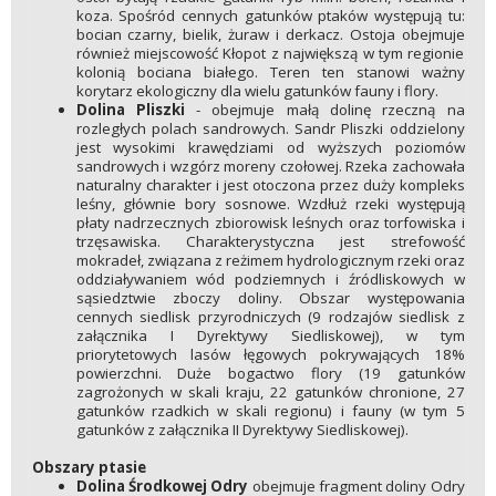
koza. Spośród cennych gatunków ptaków występują tu:
bocian czarny, bielik, żuraw i derkacz. Ostoja obejmuje
również miejscowość Kłopot z największą w tym regionie
kolonią bociana białego. Teren ten stanowi ważny
korytarz ekologiczny dla wielu gatunków fauny i flory.
Dolina Pliszki
- obejmuje małą dolinę rzeczną na
rozległych polach sandrowych. Sandr Pliszki oddzielony
jest wysokimi krawędziami od wyższych poziomów
sandrowych i wzgórz moreny czołowej. Rzeka zachowała
naturalny charakter i jest otoczona przez duży kompleks
leśny, głównie bory sosnowe. Wzdłuż rzeki występują
płaty nadrzecznych zbiorowisk leśnych oraz torfowiska i
trzęsawiska. Charakterystyczna jest strefowość
mokradeł, związana z reżimem hydrologicznym rzeki oraz
oddziaływaniem wód podziemnych i źródliskowych w
sąsiedztwie zboczy doliny. Obszar występowania
cennych siedlisk przyrodniczych (9 rodzajów siedlisk z
załącznika I Dyrektywy Siedliskowej), w tym
priorytetowych lasów łęgowych pokrywających 18%
powierzchni. Duże bogactwo flory (19 gatunków
zagrożonych w skali kraju, 22 gatunków chronione, 27
gatunków rzadkich w skali regionu) i fauny (w tym 5
gatunków z załącznika II Dyrektywy Siedliskowej).
Obszary ptasie
Dolina Środkowej Odry
obejmuje fragment doliny Odry