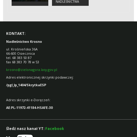
NADLEŚNICTWA
KONTAKT:
Nadleśnictwo Krosno
ul. Krośnieńska 36A
66-600 Osiecznica
tel. 68 383 50 87
fax 68 383 70 78 w 53
krosno@zielonagora.lasy.gov.pl
Adres elektronicznej skrzynki podawczej:
/pgl_lp_1404/SkrytkaESP
Adres skrzynki e-Doręczeń:
AE:PL-11972-41184-HSAFE-30
Śledź nasz kanał YT:
Facebook