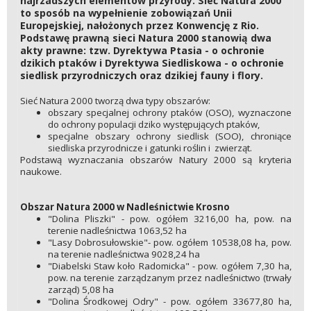
najrzadszych elementów przyrody. Sieć Natura 2000
to sposób na wypełnienie zobowiązań Unii
Europejskiej, nałożonych przez Konwencję z Rio.
Podstawę prawną sieci Natura 2000 stanowią dwa
akty prawne: tzw. Dyrektywa Ptasia - o ochronie
dzikich ptaków i Dyrektywa Siedliskowa - o ochronie
siedlisk przyrodniczych oraz dzikiej fauny i flory.
Sieć Natura 2000 tworzą dwa typy obszarów:
obszary specjalnej ochrony ptaków (OSO), wyznaczone
do ochrony populacji dziko występujących ptaków,
specjalne obszary ochrony siedlisk (SOO), chroniące
siedliska przyrodnicze i gatunki roślin i zwierząt.
Podstawą wyznaczania obszarów Natury 2000 są kryteria
naukowe.
Obszar Natura 2000 w Nadleśnictwie Krosno
"Dolina Pliszki" - pow. ogółem 3216,00 ha, pow. na
terenie nadleśnictwa 1063,52 ha
"Lasy Dobrosułowskie"- pow. ogółem 10538,08 ha, pow.
na terenie nadleśnictwa 9028,24 ha
"Diabelski Staw koło Radomicka" - pow. ogółem 7,30 ha,
pow. na terenie zarządzanym przez nadleśnictwo (trwały
zarząd) 5,08 ha
"Dolina Środkowej Odry" - pow. ogółem 33677,80 ha,