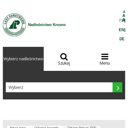
Przejdź do treści
A
A
A
PL
Nadleśnictwo Krosno
EN
DE


Wybierz nadleśnictwo
Szukaj
Menu

Nasza praca
Ochrona przyrody
Obszary Natura 2000