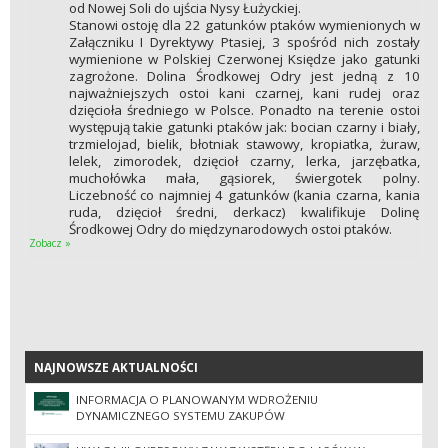
od Nowej Soli do ujścia Nysy Łużyckiej.
Stanowi ostoję dla 22 gatunków ptaków wymienionych w
Załączniku I Dyrektywy Ptasiej, 3 spośród nich zostały
wymienione w Polskiej Czerwonej Księdze jako gatunki
zagrożone. Dolina Środkowej Odry jest jedną z 10
najważniejszych ostoi kani czarnej, kani rudej oraz
dzięcioła średniego w Polsce. Ponadto na terenie ostoi
występują takie gatunki ptaków jak: bocian czarny i biały,
trzmielojad, bielik, błotniak stawowy, kropiatka, żuraw,
lelek, zimorodek, dzięcioł czarny, lerka, jarzębatka,
muchołówka mała, gąsiorek, świergotek polny.
Liczebność co najmniej 4 gatunków (kania czarna, kania
ruda, dzięcioł średni, derkacz) kwalifikuje Dolinę
Środkowej Odry do międzynarodowych ostoi ptaków.
Zobacz »
NAJNOWSZE AKTUALNOŚCI
NAJNOWSZE AKTUALNOŚCI
INFORMACJA O PLANOWANYM WDROŻENIU
DYNAMICZNEGO SYSTEMU ZAKUPÓW