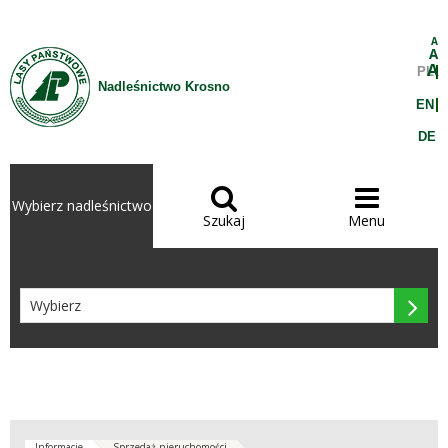
Przejdź do treści
A
A
A
PL
Nadleśnictwo Krosno
EN
DE


Wybierz nadleśnictwo
Szukaj
Menu

Informacje
Sprzedaż nieruchomości