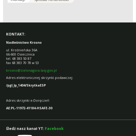
KONTAKT:
Nadleśnictwo Krosno
ul. Krośnieńska 36A
66-600 Osiecznica
tel. 68 383 50 87
fax 68 383 70 78 w 53
krosno@zielonagora.lasy.gov.pl
Adres elektronicznej skrzynki podawczej:
/pgl_lp_1404/SkrytkaESP
Adres skrzynki e-Doręczeń:
AE:PL-11972-41184-HSAFE-30
Śledź nasz kanał YT:
Facebook