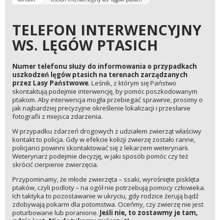
TELEFON INTERWENCYJNY
WS. LĘGÓW PTASICH
Numer telefonu służy do informowania o przypadkach
uszkodzeń lęgów ptasich na terenach zarządzanych
przez Lasy Państwowe
. Leśnik, z którym się Państwo
skontaktują podejmie interwencję, by pomóc poszkodowanym
ptakom. Aby interwencja mogła przebiegać sprawnie, prosimy o
jak najbardziej precyzyjne określenie lokalizacji i przesłanie
fotografii z miejsca zdarzenia.
W przypadku zdarzeń drogowych z udziałem zwierząt właściwy
kontakt to policja. Gdy w efekcie kolizji zwierzę zostało ranne,
policjanci powinni skontaktować się z lekarzem weterynarii.
Weterynarz podejmie decyzję, w jaki sposób pomóc czy też
skrócić cierpienie zwierzęcia.
Przypominamy, że młode zwierzęta – ssaki, wyrośnięte pisklęta
ptaków, czyli podloty – na ogół nie potrzebują pomocy człowieka.
Ich taktyka to pozostawanie w ukryciu, gdy rodzice żerują bądź
zdobywają pokarm dla potomstwa. Oceńmy, czy zwierzę nie jest
poturbowane lub poranione.
Jeśli nie, to zostawmy je tam,