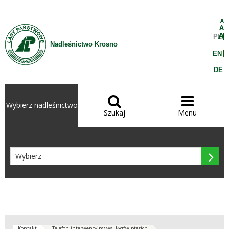
Przejdź do treści
A
A
A
PL
Nadleśnictwo Krosno
EN
DE


Wybierz nadleśnictwo
Szukaj
Menu

Kontakt
Telefon interwencyjny ws. lęgów ptasich