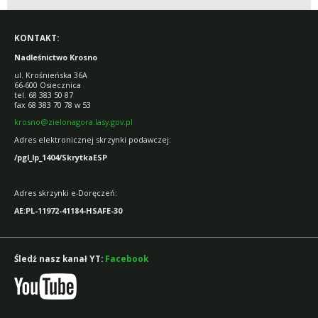
KONTAKT:
Nadleśnictwo Krosno
ul. Krośnieńska 36A
66-600 Osiecznica
tel. 68 383 50 87
fax 68 383 70 78 w 53
krosno@zielonagora.lasy.gov.pl
Adres elektronicznej skrzynki podawczej:
/pgl_lp_1404/SkrytkaESP
Adres skrzynki e-Doręczeń:
AE:PL-11972-41184-HSAFE-30
Śledź nasz kanał YT:
Facebook