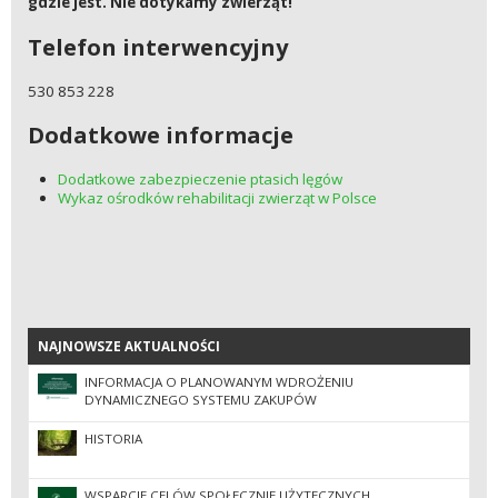
gdzie jest. Nie dotykamy zwierząt!
Telefon interwencyjny
530 853 228
Dodatkowe informacje
Dodatkowe zabezpieczenie ptasich lęgów
Wykaz ośrodków rehabilitacji zwierząt w Polsce
NAJNOWSZE AKTUALNOŚCI
NAJNOWSZE AKTUALNOŚCI
INFORMACJA O PLANOWANYM WDROŻENIU
DYNAMICZNEGO SYSTEMU ZAKUPÓW
HISTORIA
WSPARCIE CELÓW SPOŁECZNIE UŻYTECZNYCH