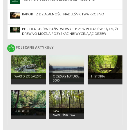
RAPORT Z DZIAŁALNOŚCI NADLEŚNICTWA KROSNO
PBS DLA LASÓW PAŃSTWOWYCH: 21% POLAKÓW SĄDZI, ŻE
DREWNO MOŻNA POZYSKAĆ NIE WYCINAJĄC DRZEW
POLECANE ARTYKUŁY
POLECANE ARTYKUŁY
WARTO ZOBACZYĆ
OBSZARY NATURA
HISTORIA
2000
POŁOŻENIE
LASY
NADLEŚNICTWA