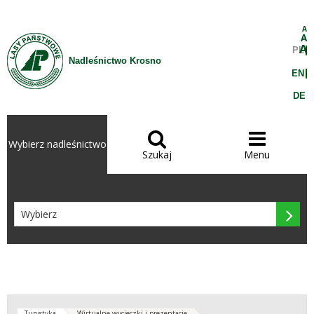
Przejdź do treści
A
A
A
PL
Nadleśnictwo Krosno
EN
DE


Wybierz nadleśnictwo
Szukaj
Menu

Turystyka
Wirtualne wycieczki i prezentacje