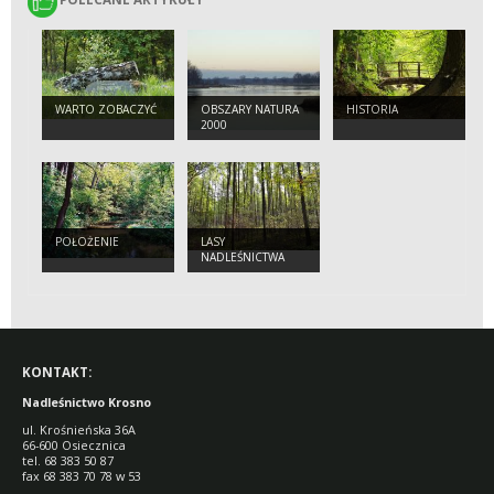
WARTO ZOBACZYĆ
OBSZARY NATURA
HISTORIA
2000
POŁOŻENIE
LASY
NADLEŚNICTWA
KONTAKT:
Nadleśnictwo Krosno
ul. Krośnieńska 36A
66-600 Osiecznica
tel. 68 383 50 87
fax 68 383 70 78 w 53