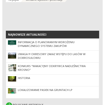
NAJNOWSZE AKTUALNOŚCI
NAJNOWSZE AKTUALNOŚCI
INFORMACJA O PLANOWANYM WDROŻENIU
DYNAMICZNEGO SYSTEMU ZAKUPÓW
UWAGA !!! OKRESOWY ZAKAZ WSTĘPU DO LASÓW W
DOBROSUŁOWIU
KONKURS "WAKACYJNY ODKRYWCA NADLEŚNICTWA
KROSNO"
HISTORIA
LOKALIZOWANIE PASIEK NA GRUNTACH LP
POLECANE ARTYKUŁY
POLECANE ARTYKUŁY